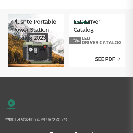
Plusrite Portable
LED Driver
Power Station
Catalog
Catalog 2023
SEE PDF
SEE PDF


中国江苏省常州市武进区腾龙路27号