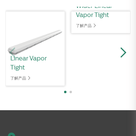
Wider Linear
Vapor Tight
了解产品

Linear Vapor
Tight
了解产品
