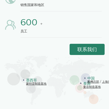
销售国家和地区
600
+
员工
联系我们
中国
墨西哥
常州总部
常州
/
上海
泰国
蒙特雷制造基地
曼谷制造基地