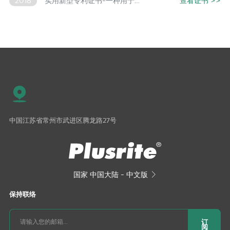
2018
实用新型专利证书-一种用于LED智能照明的散热组件和散热件
查看证书
>>
中国江苏省常州市武进区腾龙路27号
国家
中国大陆 - 中文版

保持联络
订
阅